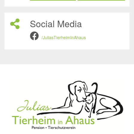
Social Media
/JuliasTierheimInAhaus