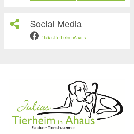
Social Media
/JuliasTierheimInAhaus