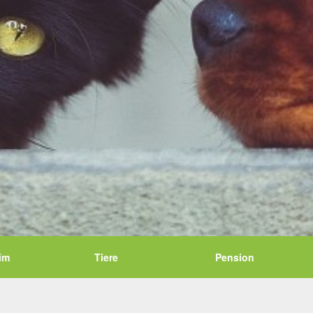
im
Tiere
Pension