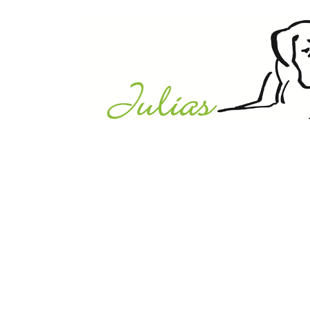
Julias Tierheim in Ahaus
Sabstätte 44
48683 Ahaus
Tel.:
02561 / 8660850
info@julias-tierheim.de