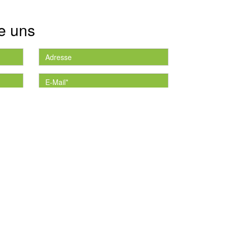
e uns
die
*