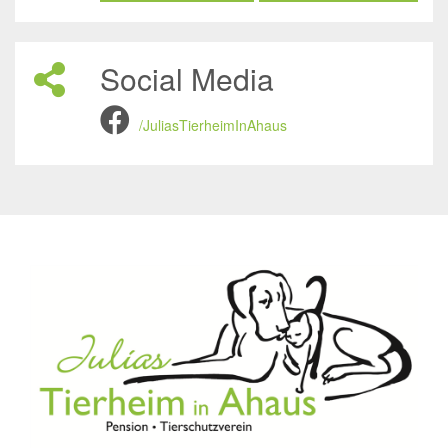
Social Media
/JuliasTierheimInAhaus