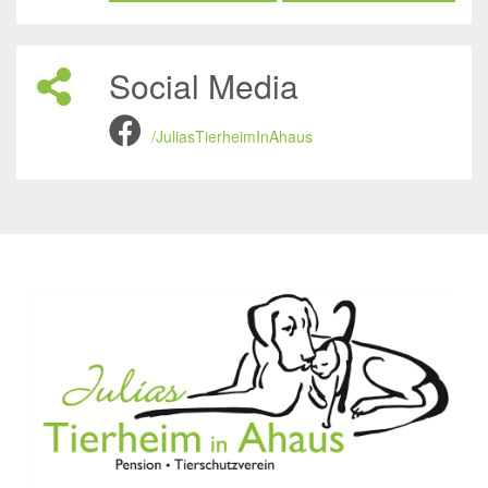
Social Media
/JuliasTierheimInAhaus