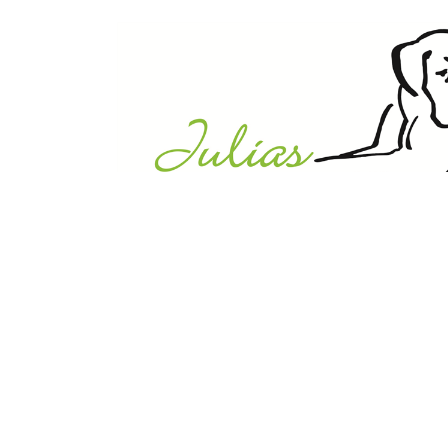
Julias Tierheim in Ahaus
Sabstätte 44
48683 Ahaus
Tel.:
02561 / 8660850
info@julias-tierheim.de