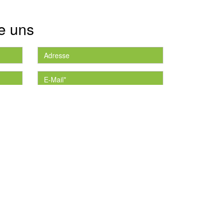
e uns
die
*