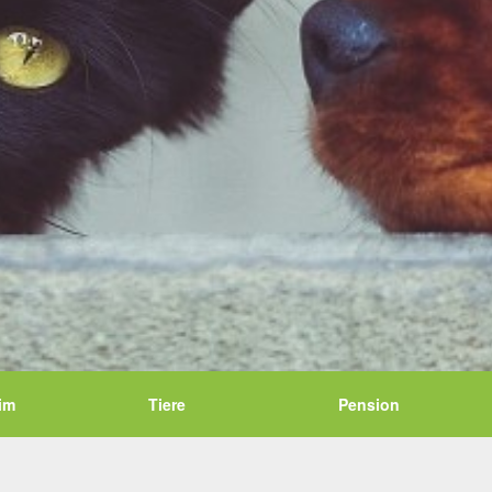
im
Tiere
Pension