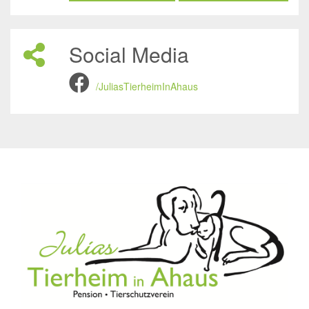
Social Media
/JuliasTierheimInAhaus