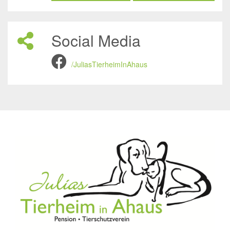
Social Media
/JuliasTierheimInAhaus