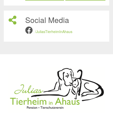
Social Media
/JuliasTierheimInAhaus