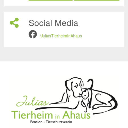
Social Media
/JuliasTierheimInAhaus