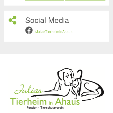
Social Media
/JuliasTierheimInAhaus