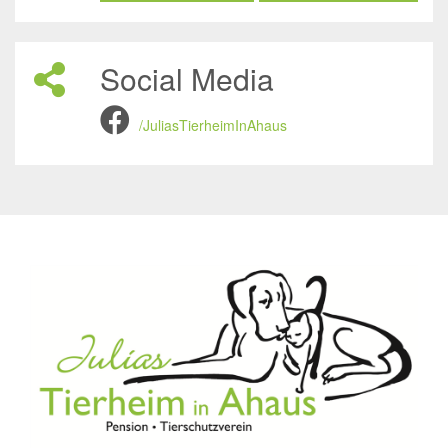
Social Media
/JuliasTierheimInAhaus