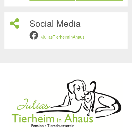
Social Media
/JuliasTierheimInAhaus