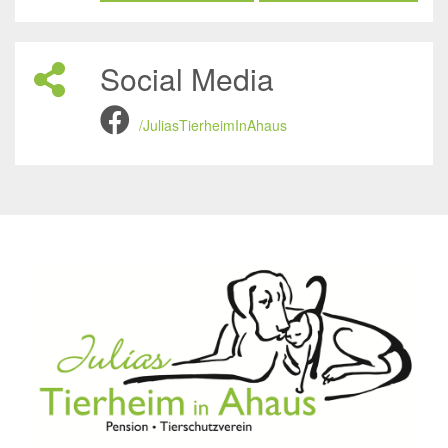
Social Media
/JuliasTierheimInAhaus