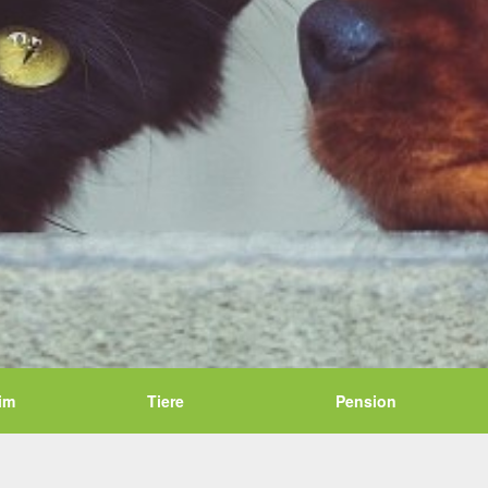
im
Tiere
Pension