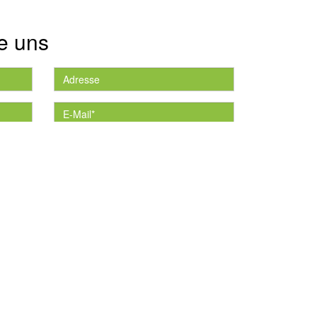
e uns
die
*