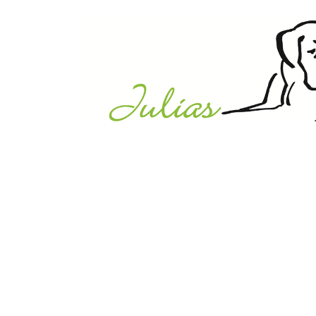
Julias Tierheim in Ahaus
Sabstätte 44
48683 Ahaus
Tel.:
02561 / 8660850
info@julias-tierheim.de