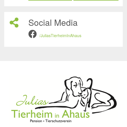
Social Media
/JuliasTierheimInAhaus