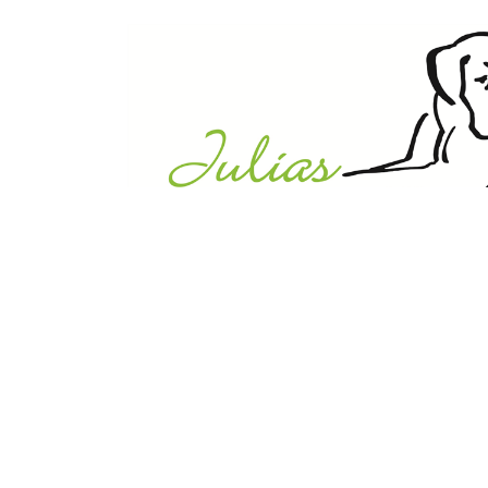
Julias Tierheim in Ahaus
Sabstätte 44
48683 Ahaus
Tel.:
02561 / 8660850
info@julias-tierheim.de