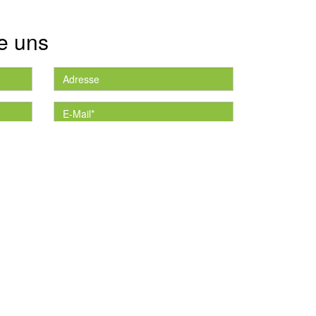
e uns
die
*