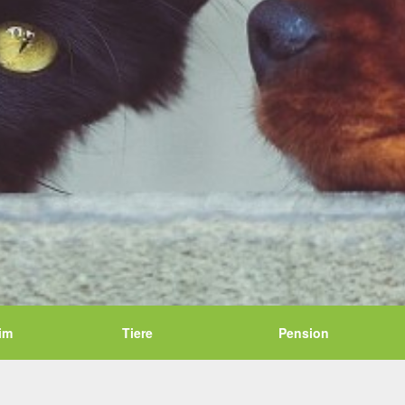
im
Tiere
Pension