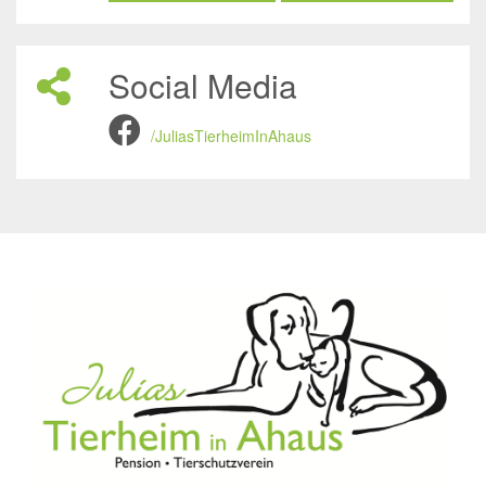
Social Media
/JuliasTierheimInAhaus