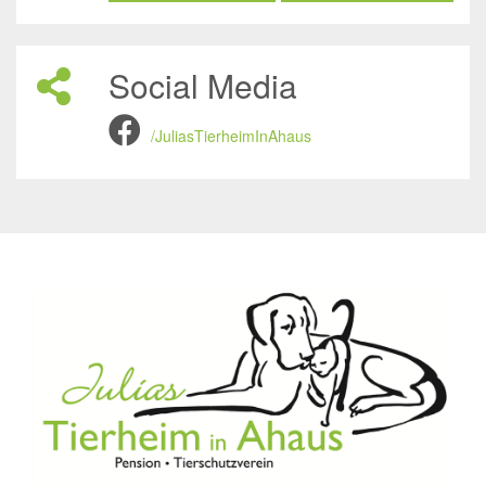
Social Media
/JuliasTierheimInAhaus