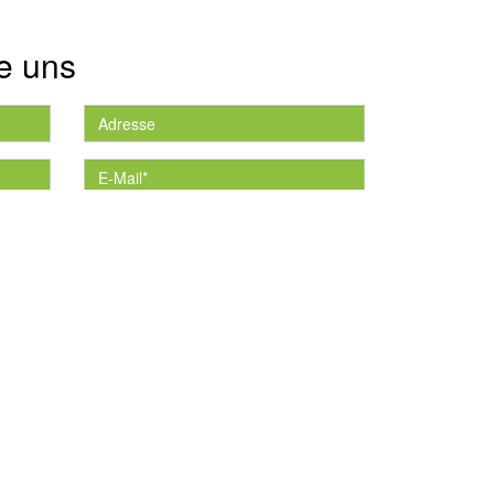
e uns
die
*