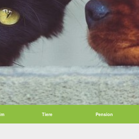
im
Tiere
Pension