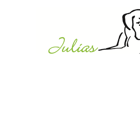
Julias Tierheim in Ahaus
Sabstätte 44
48683 Ahaus
Tel.:
02561 / 8660850
info@julias-tierheim.de