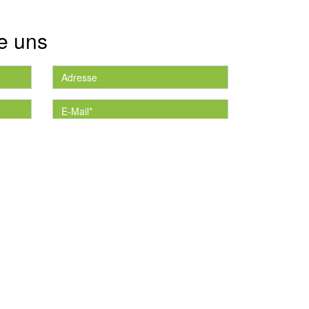
e uns
die
*