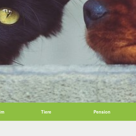
im
Tiere
Pension