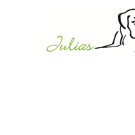
Julias Tierheim in Ahaus
Sabstätte 44
48683 Ahaus
Tel.:
02561 / 8660850
info@julias-tierheim.de