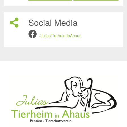
Social Media
/JuliasTierheimInAhaus