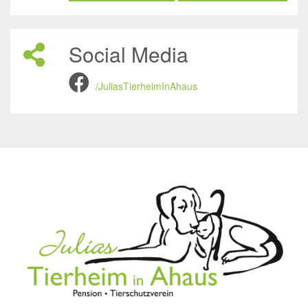
Social Media
/JuliasTierheimInAhaus