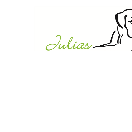
Julias Tierheim in Ahaus
Sabstätte 44
48683 Ahaus
Tel.:
02561 / 8660850
info@julias-tierheim.de