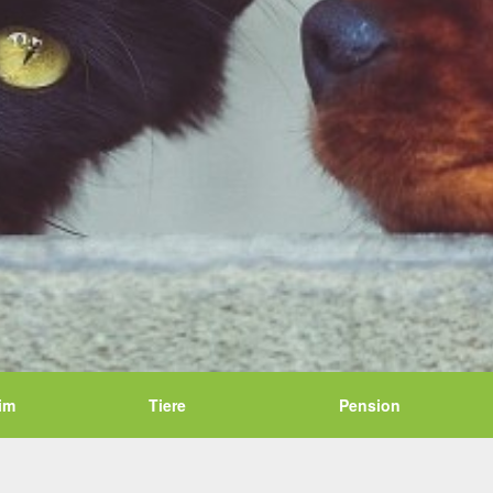
im
Tiere
Pension