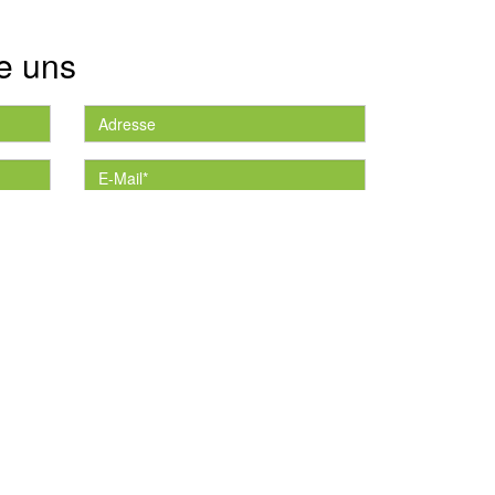
e uns
die
*