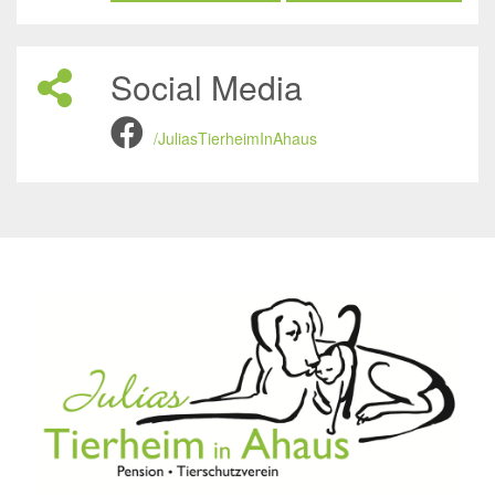
Social Media
/JuliasTierheimInAhaus