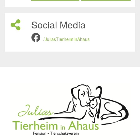
Social Media
/JuliasTierheimInAhaus