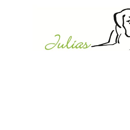
Julias Tierheim in Ahaus
Sabstätte 44
48683 Ahaus
Tel.:
02561 / 8660850
info@julias-tierheim.de