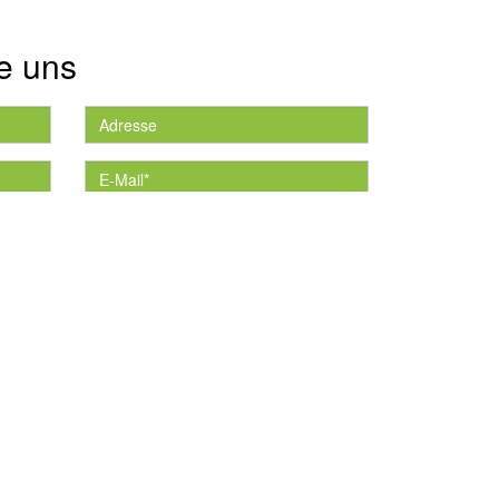
e uns
die
*