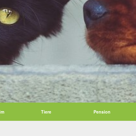
im
Tiere
Pension