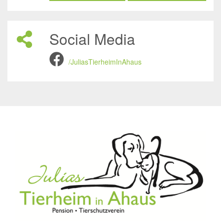
Social Media
/JuliasTierheimInAhaus