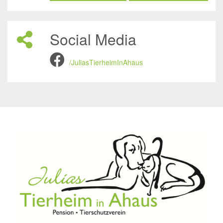
Social Media
/JuliasTierheimInAhaus