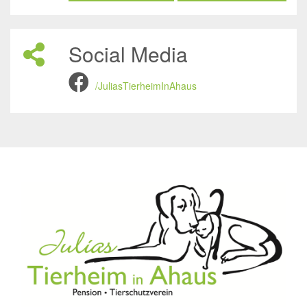
Social Media
/JuliasTierheimInAhaus