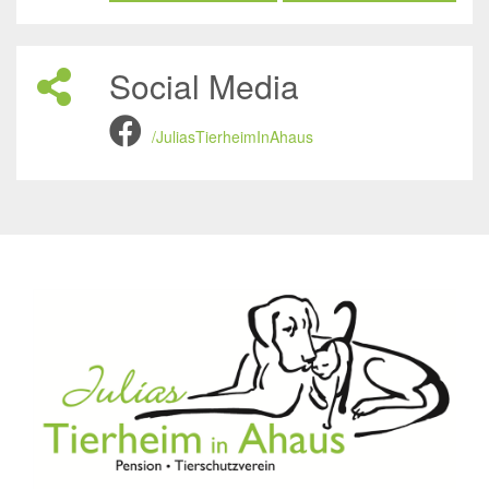
Social Media
/JuliasTierheimInAhaus