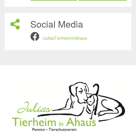
Social Media
/JuliasTierheimInAhaus