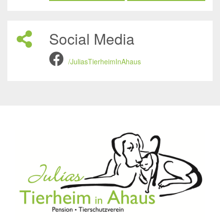
Social Media
/JuliasTierheimInAhaus