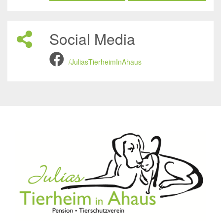
Social Media
/JuliasTierheimInAhaus