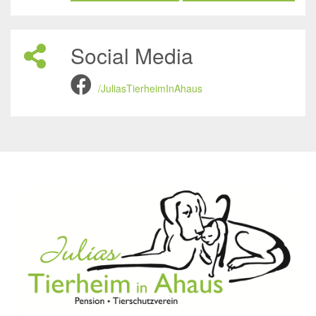
Social Media
/JuliasTierheimInAhaus