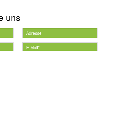
e uns
die
*