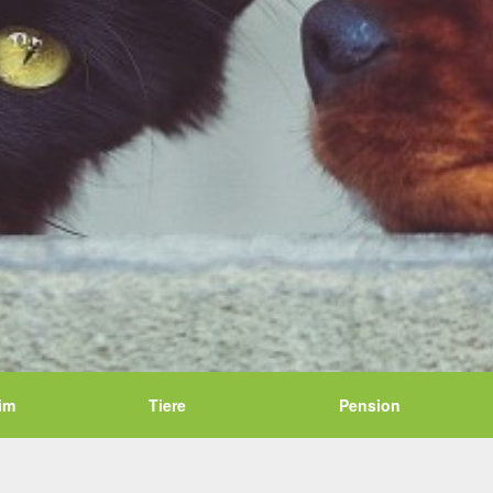
im
Tiere
Pension