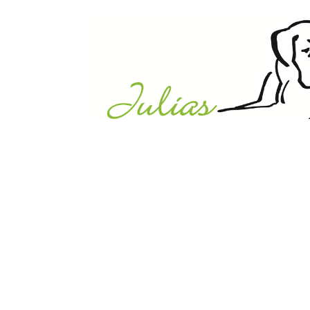
Julias Tierheim in Ahaus
Sabstätte 44
48683 Ahaus
Tel.:
02561 / 8660850
info@julias-tierheim.de