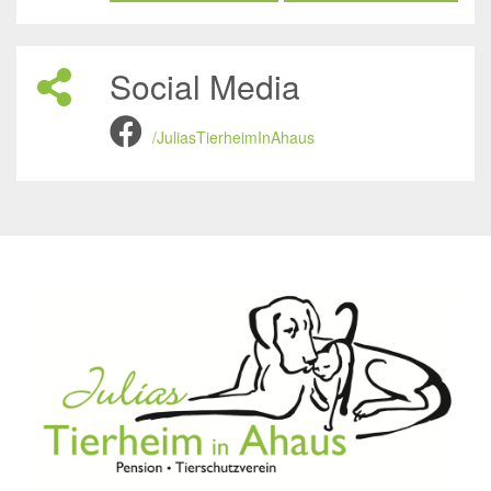
Social Media
/JuliasTierheimInAhaus