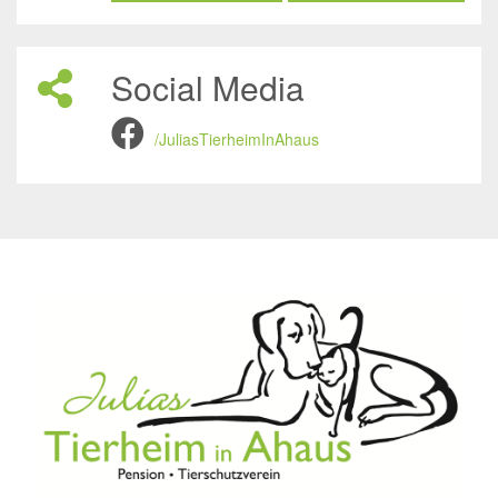
Social Media
/JuliasTierheimInAhaus