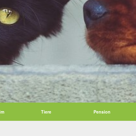
im
Tiere
Pension