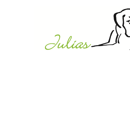
Julias Tierheim in Ahaus
Sabstätte 44
48683 Ahaus
Tel.:
02561 / 8660850
info@julias-tierheim.de