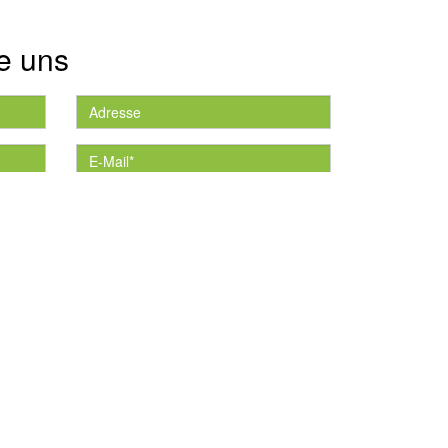
e uns
die
*