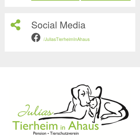
Social Media
/JuliasTierheimInAhaus