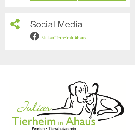
Social Media
/JuliasTierheimInAhaus