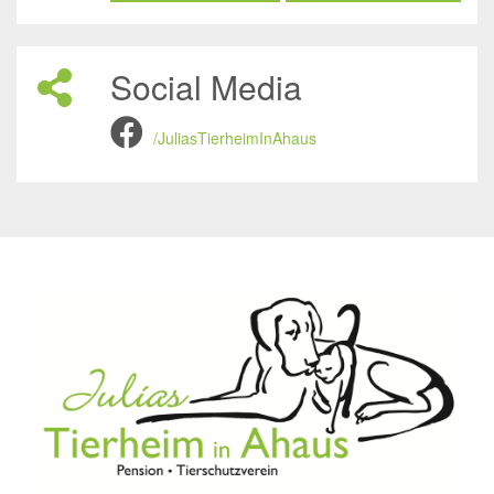
Social Media
/JuliasTierheimInAhaus