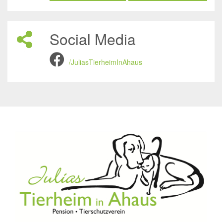
Social Media
/JuliasTierheimInAhaus