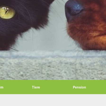
im
Tiere
Pension