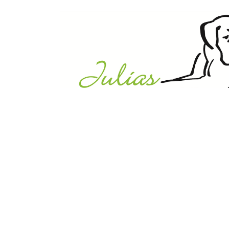
Julias Tierheim in Ahaus
Sabstätte 44
48683 Ahaus
Tel.:
02561 / 8660850
info@julias-tierheim.de