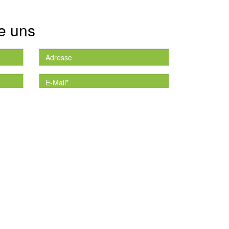
e uns
die
*