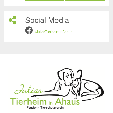
Social Media
/JuliasTierheimInAhaus