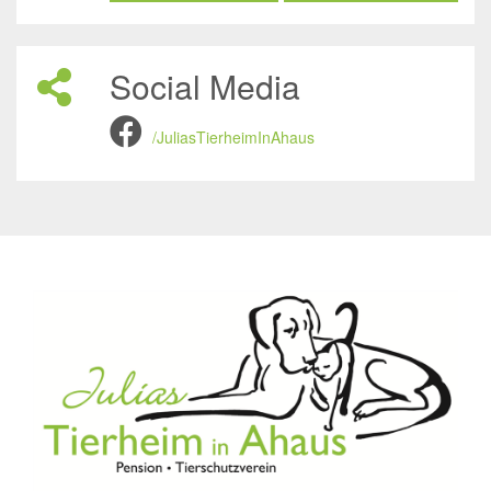
Social Media
/JuliasTierheimInAhaus