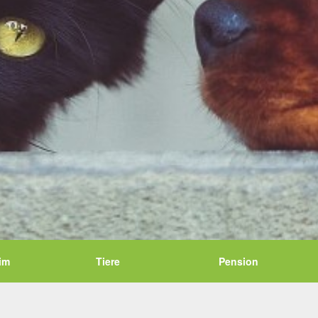
im
Tiere
Pension