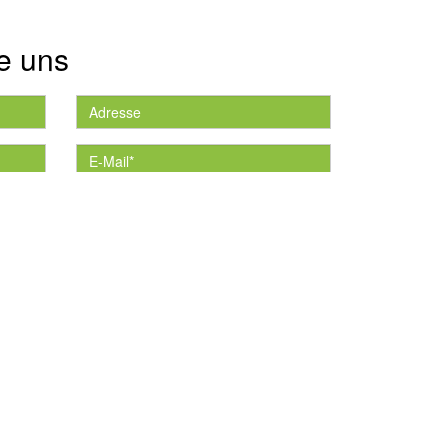
e uns
die
*