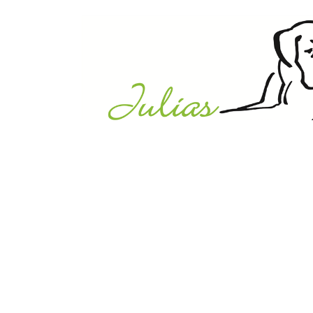
Julias Tierheim in Ahaus
Sabstätte 44
48683 Ahaus
Tel.:
02561 / 8660850
info@julias-tierheim.de