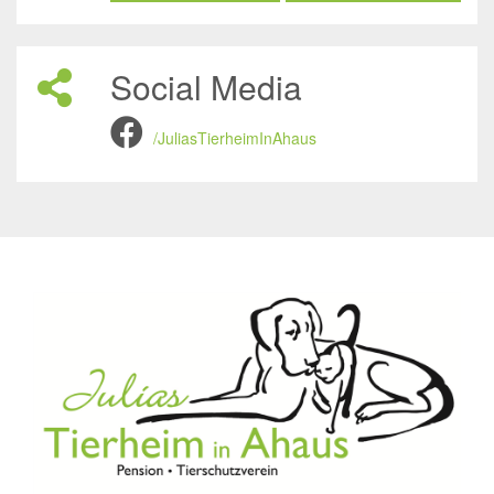
Social Media
/JuliasTierheimInAhaus