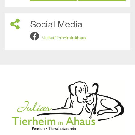
Social Media
/JuliasTierheimInAhaus