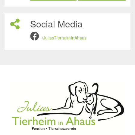
Social Media
/JuliasTierheimInAhaus